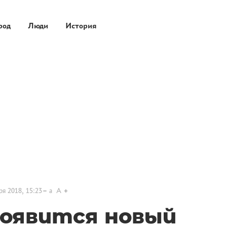
род
Люди
История
ря 2018, 15:23
a
A
появится новый