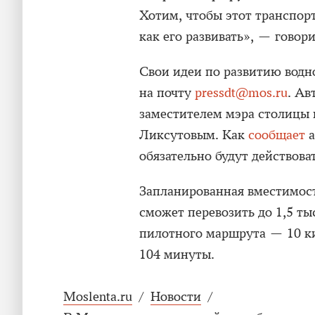
Хотим, чтобы этот транспор
как его развивать», — говор
Свои идеи по развитию водн
на почту
pressdt@mos.ru
. Ав
заместителем мэра столицы
Ликсутовым. Как
сообщает
а
обязательно будут действова
Запланированная вместимост
сможет перевозить до 1,5 ты
пилотного маршрута — 10 ки
104 минуты.
Moslenta.ru
/
Новости
/