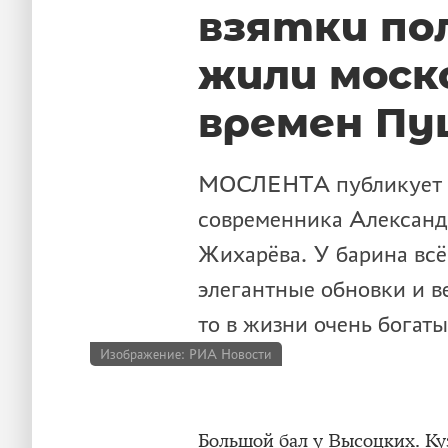
взятки по
жили моск
времен Пу
МОСЛЕНТА публикует о
современника Александ
Жихарёва. У барина всё
элегантные обновки и в
то в жизни очень богат
Изображение: РИА Новости
Большой бал у Высоцких. Ку