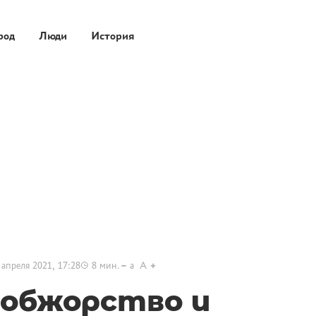
род
Люди
История
 апреля 2021, 17:28
8
мин.
a
A
 обжорство и