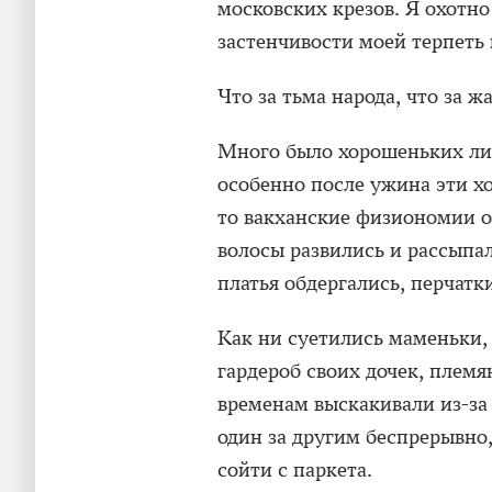
московских крезов. Я охотно 
застенчивости моей терпеть н
Что за тьма народа, что за ж
Много было хорошеньких личи
особенно после ужина эти х
то вакханские физиономии о
волосы развились и рассыпа
платья обдергались, перчатк
Как ни суетились маменьки,
гардероб своих дочек, племя
временам выскакивали из-за 
один за другим беспрерывно,
сойти с паркета.