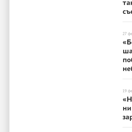
та
съ
ЛЮДИ
27 ф
«Б
ша
по
не
ЛЮДИ
19 ф
«Н
ни
за
ЛЮДИ