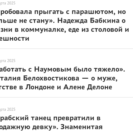
арта 2025
робовала прыгать с парашютом, но
льше не стану». Надежда Бабкина о
зни в коммуналке, еде из столовой и
ешности
арта 2025
аботать с Наумовым было тяжело».
талия Белохвостикова — о муже,
тстве в Лондоне и Алене Делоне
арта 2025
рабский танец превратили в
одажную девку». Знаменитая