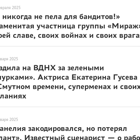
евраля 2025
 никогда не пела для бандитов!»
аменитая участница группы «Мираж
оей славе, своих войнах и своих врага
нваря 2025
здила на ВДНХ за зелеными
урками». Актриса Екатерина Гусева
Смутном времени, суперменах и свои
ланиях
нваря 2025
анелия закодировался, но потерял
лант». Известный сценарист — о раб