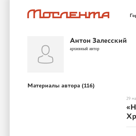
Го
Антон Залесский
архивный автор
ЛЮДИ
Материалы автора (
116
)
29 м
«Н
Хр
ЛЮДИ