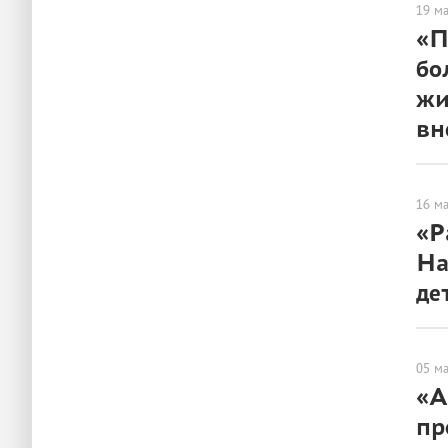
19 м
«П
бо
жи
вн
ЛЮДИ
16 м
«Р
На
де
ЛЮДИ
05 м
«А
пр