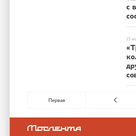
с 
со
ЛЮДИ
23 я
«Т
ко
др
со
Первая