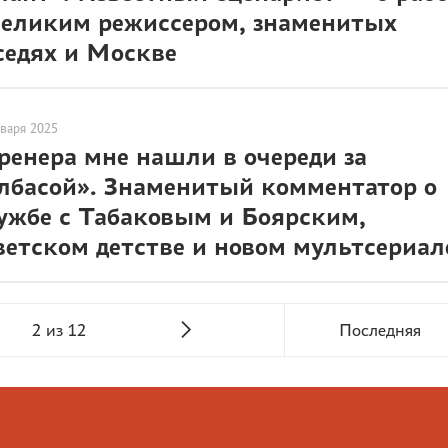
великим режиссером, знаменитых
седях и Москве
нваря 2025
ренера мне нашли в очереди за
лбасой». Знаменитый комментатор о
ужбе с Табаковым и Боярским,
ветском детстве и новом мультсериал
2 из 12
Последняя