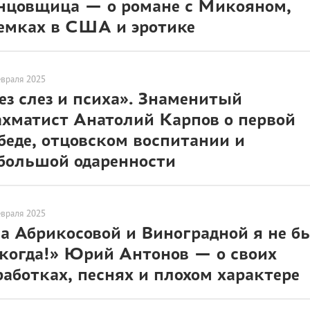
нцовщица — о романе с Микояном,
емках в США и эротике
евраля 2025
ез слез и психа». Знаменитый
хматист Анатолий Карпов о первой
беде, отцовском воспитании и
большой одаренности
евраля 2025
а Абрикосовой и Виноградной я не б
когда!» Юрий Антонов — о своих
работках, песнях и плохом характере