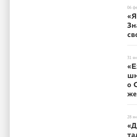
06 ф
«Я
Зн
св
ЛЮДИ
31 я
«Е
шн
о 
же
ЛЮДИ
28 я
«Д
та