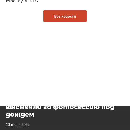
Москву БПЛА
Все новости
Ложись в лужу — сейчас будет
контент! Двух москвичек
высмеяли за фотосессию под
дождем
10 июня 2025