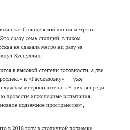
лининско-Солнцевской линии метро от
 Это сразу семь станций, в таком
ква не сдавала метро ни разу за
ркнул Хуснуллин.
ится в высокой степени готовности, а две
оспект» и «Рассказовку» — уже
службам метрополитена. «У них впереди
но провести инженерные испытания,
ндиозное подземное пространство», —
 что в 2018 году в столичной подземке