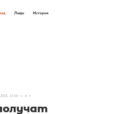
род
Люди
История
2018, 13:10
a
A
получат