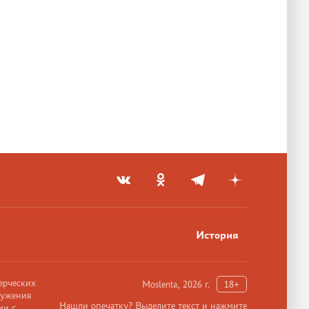
История
ерческих
Moslenta, 2026 г.
18+
ружения
Нашли опечатку? Выделите текст и нажмите
ии с