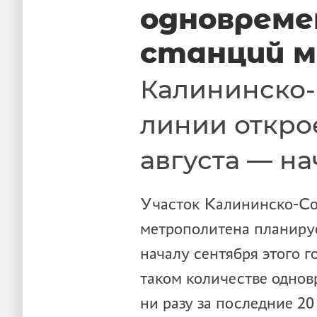
одновреме
станций 
Калининско
линии откро
августа — на
Участок Калининско-Со
метрополитена планируе
началу сентября этого г
таком количестве однов
ни разу за последние 2