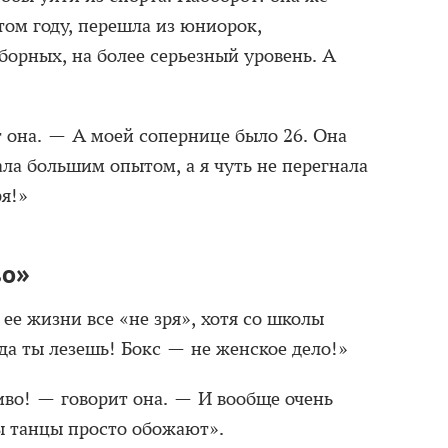
этом году, перешла из юниорок,
орных, на более серьезный уровень. А
.
т она. — А моей сопернице было 26. Она
ала большим опытом, а я чуть не перегнала
ря!»
во»
 ее жизни все «не зря», хотя со школы
уда ты лезешь! Бокс — не женское дело!»
иво! — говорит она. — И вообще очень
ы танцы просто обожают».