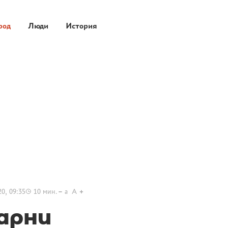
род
Люди
История
0, 09:35
10
мин.
a
A
арни