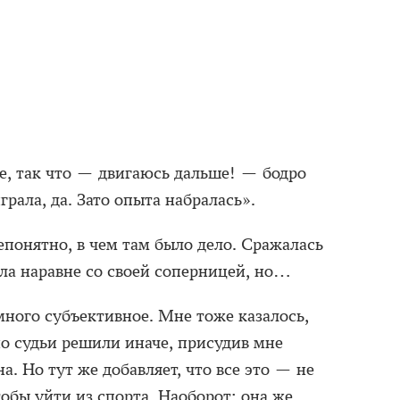
е, так что — двигаюсь дальше! — бодро
грала, да. Зато опыта набралась».
епонятно, в чем там было дело. Сражалась
ыла наравне со своей соперницей, но…
много субъективное. Мне тоже казалось,
 но судьи решили иначе, присудив мне
а. Но тут же добавляет, что все это — не
тобы уйти из спорта. Наоборот: она же