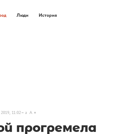
род
Люди
История
 2019, 11:02
a
A
ой прогремела