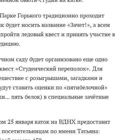
менной бьюти-студии на катке.
в Парке Горького традиционно проходит
к будет носить название «Зачет!», а всем
ройти ледовый квест и принять участие в
рудицию.
кучном саду будет организовано еще одно
квест «Студенческий переполох». Для
ешествие с розыгрышами, загадками и
будут ставить оценки по «пятибелочной»
ки... пять белок) в специальные зачётные
ом 25 января каток на ВДНХ предоставит
 посетительницам по имени Татьяна: