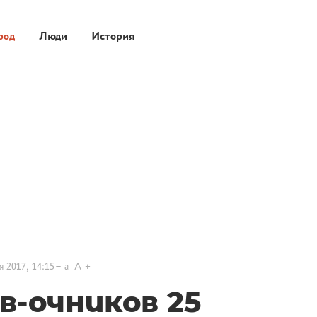
род
Люди
История
я 2017, 14:15
a
A
-очников 25