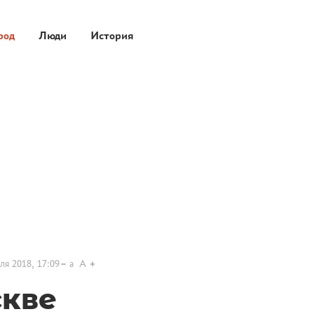
род
Люди
История
ля 2018, 17:09
a
A
скве