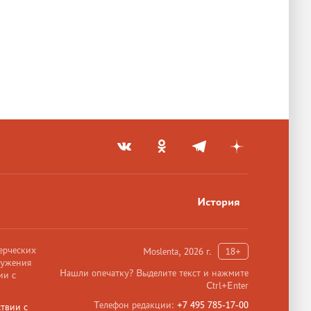
История
ерческих
Moslenta, 2026 г.
18+
ружения
Нашли опечатку? Выделите текст и нажмите
ии с
Ctrl+Enter
Телефон редакции:
+7 495 785-17-00
твии с