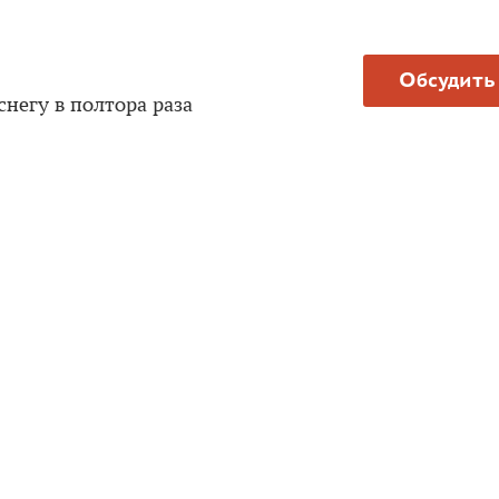
Обсудить
негу в полтора раза