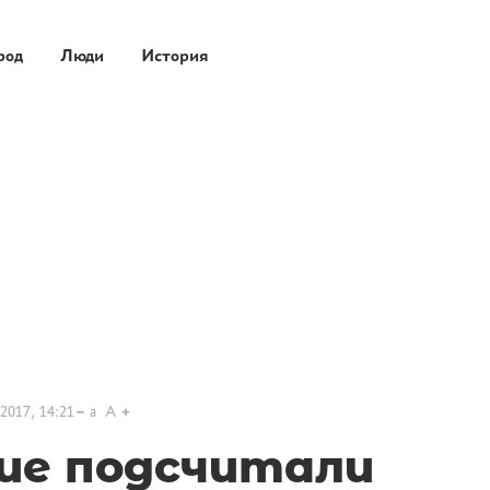
род
Люди
История
2017, 14:21
a
A
ие подсчитали