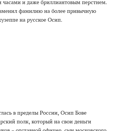
и часами и даже бриллиантовым перстнем.
 изменил фамилию на более привычную
жузеппе на русское Осип.
лась в пределы России, Осип Бове
рский полк, который на свои деньги
ков – отставной офицер, сын московского