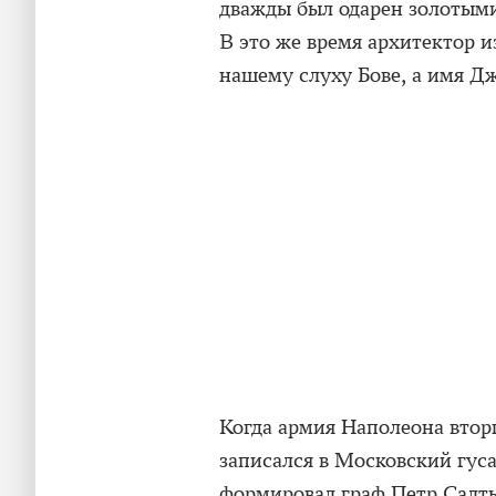
дважды был одарен золотым
В это же время архитектор
нашему слуху Бове, а имя Д
Когда армия Наполеона вторг
записался в Московский гуса
формировал граф Петр Салты