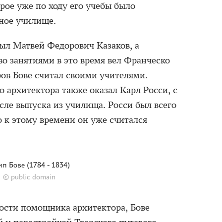
рое уже по ходу его учебы было
ное училище.
ыл Матвей Федорович Казаков, а
во занятиями в это время вел Франческо
ров Бове считал своими учителями.
 архитектора также оказал Карл Росси, с
сле выпуска из училища. Росси был всего
но к этому времени он уже считался
п Бове (1784 - 1834)
© public domain
ности помощника архитектора, Бове