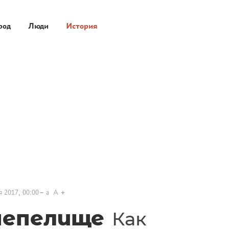
род
Люди
История
я 2017, 00:00
a
A
пепелище
Как