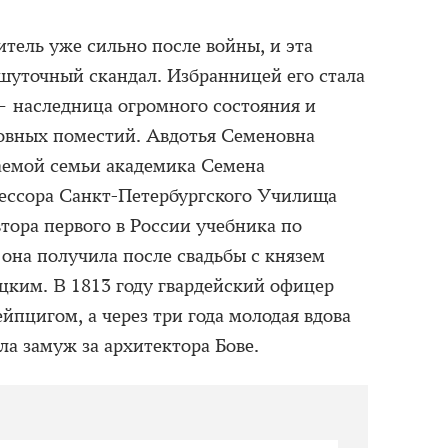
тель уже сильно после войны, и эта
ешуточный скандал. Избранницей его стала
 наследница огромного состояния и
овных поместий. Авдотья Семеновна
аемой семьи академика Семена
фессора Санкт-Петербургского Училища
тора первого в России учебника по
 она получила после свадьбы с князем
ким. В 1813 году гвардейский офицер
ейпцигом, а через три года молодая вдова
ла замуж за архитектора Бове.