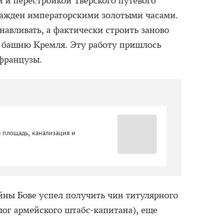
й и перестройкой Тверского путевого
гражден императорскими золотыми часами.
навливать, а фактически строить заново
башню Кремля. Эту работу пришлось
французы.
 площадь, канализация и
йны Бове успел получить чин титулярного
лог армейского штабс-капитана), еще