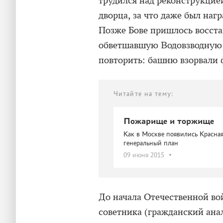
трудился над реконструкцие
дворца, за что даже был на
Позже Бове пришлось восста
обветшавшую Водовзводную 
повторить: башню взорвали 
Читайте на тему:
Пожарище и торжище
Как в Москве появились Красная
генеральный план
09 июня 2015
До начала Отечественной во
советника (гражданский ана