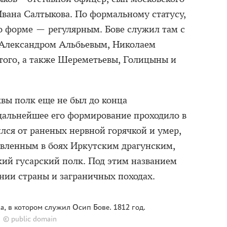
вана Салтыкова. По формальному статусу,
о форме — регулярным. Бове служил там с
Александром Альбьевым, Николаем
того, а также Шереметьевы, Голицыны и
вы полк еще не был до конца
дальнейшее его формирование проходило в
лся от раненых нервной горячкой и умер,
овленным в боях Иркутским драгунским,
кий гусарский полк. Под этим названием
ении страны и заграничных походах.
а, в котором служил Осип Бове. 1812 год.
© public domain