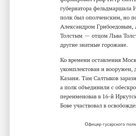
губернатора фельдмаршала И
полк был ополченским, но п
Александром Грибоедовым, 
Толстым — отцом Льва Толс
другие знатные горожане.
Ко времени оставления Моск
укомплектован и вооружен, 
Казани. Там Салтыков зарази
а полк объединили с обескр
переименовав в 16-й Иркутс
Бове участвовал в освобожд
Офицер гусарского полк