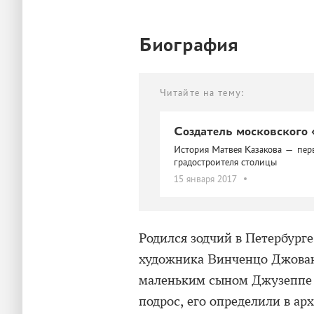
Биография
Читайте на тему:
Создатель московского 
История Матвея Казакова — перв
градостроителя столицы
15 января 2017
Родился зодчий в Петербурге
художника Винченцо Джованн
маленьким сыном Джузеппе п
подрос, его определили в а