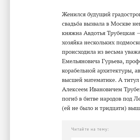
Женился будущий градострои
свадьба вызвала в Москве н
княжна Авдотья Трубецкая —
хозяйка нескольких подмоск
происходила из весьма уваж
Емельяновича Гурьева, про
корабельной архитектуры, ав
высшей математике. А титул
Алексеем Ивановичем Трубец
погиб в битве народов под Л
(ей не было и тридцати) выш
Читайте на тему: