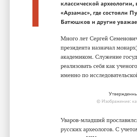
классической археологии, 
«Арзамас», где состояли 
Батюшков и другие уважае
Много лет Сергей Семенович
президента назначал монарх)
академиком. Служение госуд
реализовать себя как ученог
именно по исследовательской
Утвержденны
© Изображение: к
Уваров-младший прославилс
русских археологов. С учето