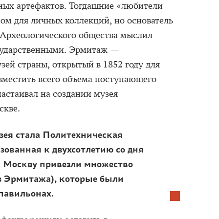
ных артефактов. Тогдашние «любители
ном для личных коллекций, но основатель
 Археологического общества мыслил
сударственными. Эрмитаж —
ей страны, открытый в 1852 году для
вместить всего объема поступающего
настаивал на создании музея
скве.
зея стала Политехническая
изованная к двухсотлетию со дня
 в Москву привезли множество
из Эрмитажа), которые были
павильонах.