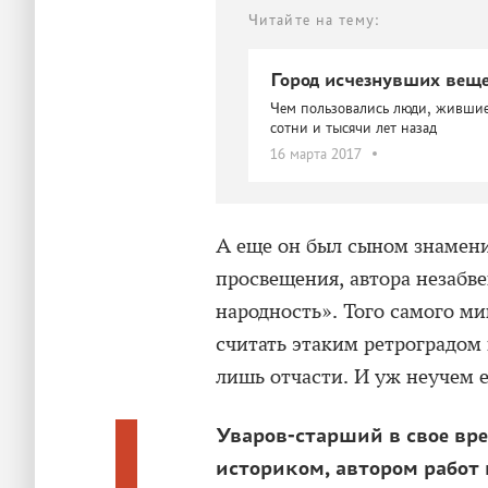
Читайте на тему:
Город исчезнувших вещ
Чем пользовались люди, жившие
сотни и тысячи лет назад
16 марта 2017
А еще он был сыном знамени
просвещения, автора незабв
народность». Того самого м
считать этаким ретроградом
лишь отчасти. И уж неучем е
Уваров-старший в свое вр
историком, автором работ