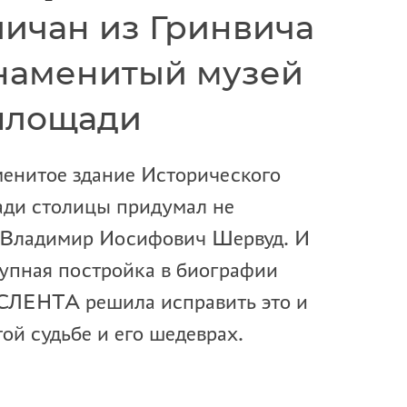
личан из Гринвича
наменитый музей
площади
аменитое здание Исторического
ади столицы придумал не
к Владимир Иосифович Шервуд. И
рупная постройка в биографии
ОСЛЕНТА решила исправить это и
той судьбе и его шедеврах.