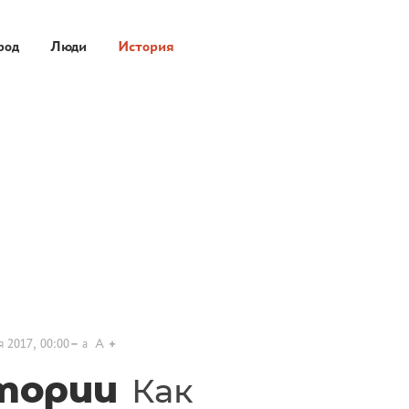
род
Люди
История
я 2017, 00:00
a
A
тории
Как