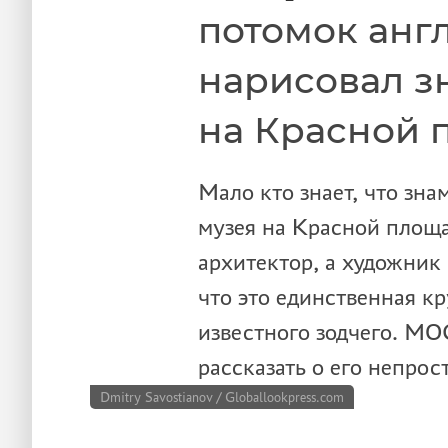
потомок анг
нарисовал з
на Красной 
Мало кто знает, что зн
музея на Красной площ
архитектор, а художни
что это единственная к
известного зодчего. М
рассказать о его непрос
Dmitry Savostianov / Globallookpress.com