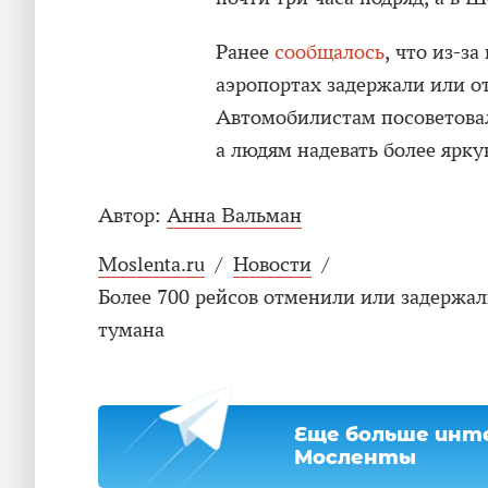
Ранее
сообщалось
, что из-з
аэропортах задержали или о
Автомобилистам посоветовал
а людям надевать более ярку
Автор:
Анна Вальман
Moslenta.ru
/
Новости
/
Более 700 рейсов отменили или задержал
тумана
Еще больше инте
Мосленты