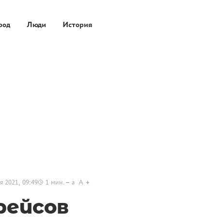
род
Люди
История
я 2021, 09:49
1
мин.
a
A
рейсов