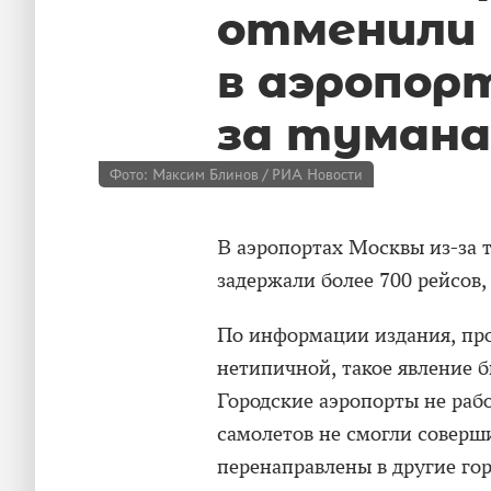
отменили 
в аэропор
за тумана
Фото: Максим Блинов / РИА Новости
В аэропортах Москвы из-за т
задержали более 700 рейсов
По информации издания, про
нетипичной, такое явление б
Городские аэропорты не рабо
самолетов не смогли соверш
перенаправлены в другие го