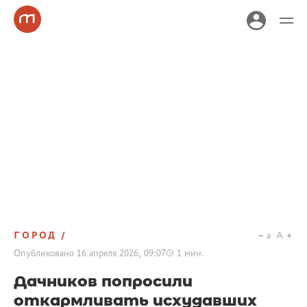
ГОРОД
a
A
Опубликовано
16 апреля 2026, 09:07
1
мин.
Дачников попросили
откармливать исхудавших