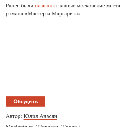
Ранее были
названы
главные московские места
романа «Мастер и Маргарита».
Обсудить
Автор:
Юлия Анасян
Moslenta.ru
/
Новости
/
Город
/