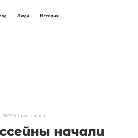
род
Люди
История
, 20:39
1
мин.
a
A
ссейны начали