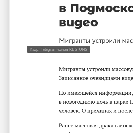
в Подмоск
видео
Мигранты устроили мас
Кадр: Telegram-канал REGIONS
Мигранты устроили массову
Записанное очевидцами вид
По имеющейся информации,
в новогоднюю ночь в парке П
человек. О причинах и посл
Ранее массовая драка в мос