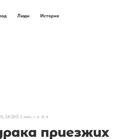
род
Люди
История
4, 14:26
1
мин.
a
A
драка приезжих