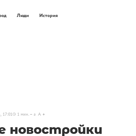
род
Люди
История
, 17:01
1
мин.
a
A
е новостройки