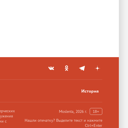
История
ерческих
Moslenta, 2026 г.
18+
ружения
Нашли опечатку? Выделите текст и нажмите
ии с
Ctrl+Enter