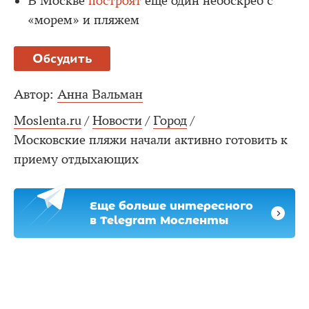
В Москве
построят
еще один небоскреб с
«морем» и пляжем
Обсудить
Автор:
Анна Вальман
Moslenta.ru
/
Новости
/
Город
/
Московские пляжи начали активно готовить к
приему отдыхающих
Еще больше интересного
в Telegram Мосленты