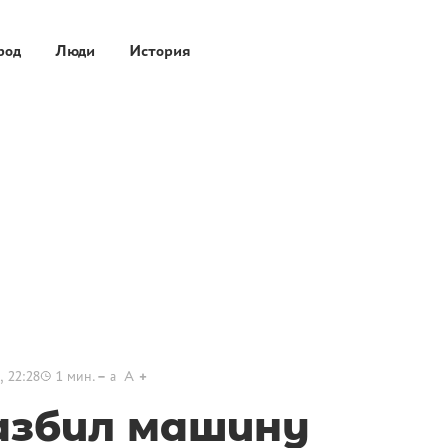
род
Люди
История
, 22:28
1
мин.
a
A
азбил машину