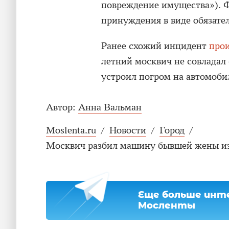
повреждение имущества»). Ф
принуждения в виде обязател
Ранее схожий инцидент
про
летний москвич не совладал 
устроил погром на автомоби
Автор:
Анна Вальман
Moslenta.ru
/
Новости
/
Город
/
Москвич разбил машину бывшей жены из
Еще больше инте
Мосленты