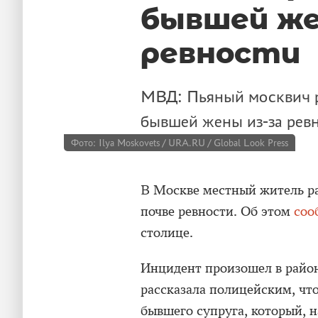
бывшей же
ревности
МВД: Пьяный москвич р
бывшей жены из-за ревн
Фото: Ilya Moskovets / URA.RU / Global Look Press
В Москве местный житель р
почве ревности. Об этом
соо
столице.
Инцидент произошел в рай
рассказала полицейским, что
бывшего супруга, который, 