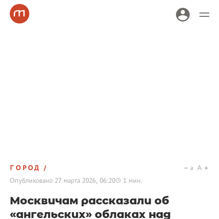
ГОРОД
a
A
Опубликовано
27 марта 2026, 06:20
1
мин.
Москвичам рассказали об
«ангельских» облаках над