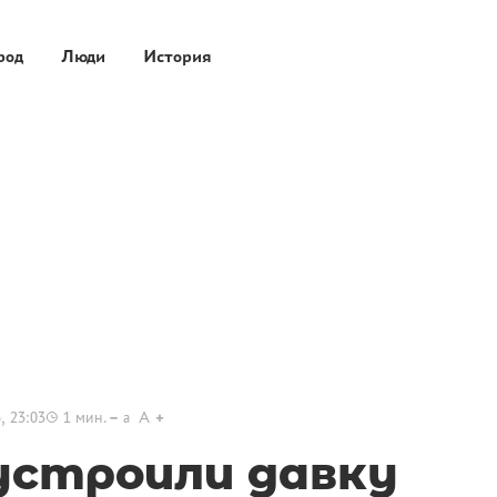
род
Люди
История
, 23:03
1
мин.
a
A
устроили давку