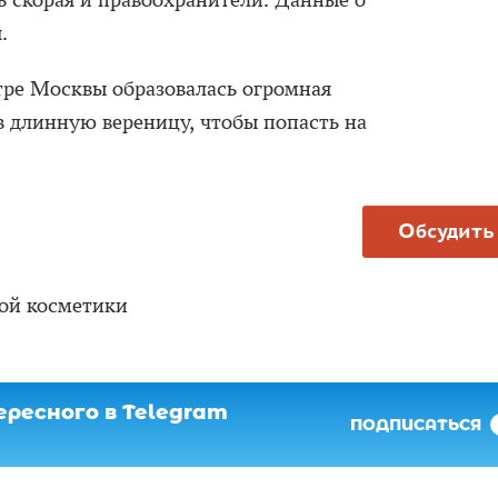
ь скорая и правоохранители. Данные о
.
нтре Москвы образовалась огромная
в длинную вереницу, чтобы попасть на
Обсудить
ной косметики
ресного в Telegram
ПОДПИСАТЬСЯ