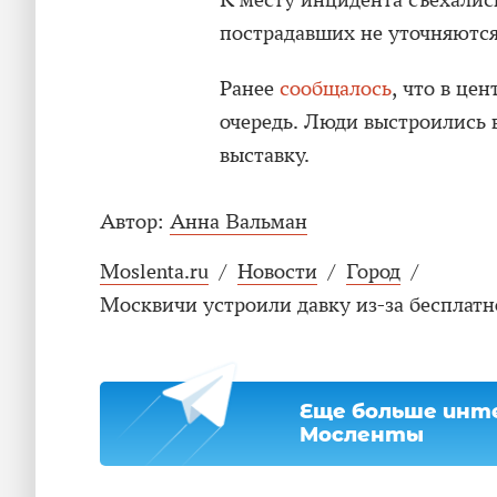
К месту инцидента съехалис
пострадавших не уточняются
Ранее
сообщалось
, что в це
очередь. Люди выстроились 
выставку.
Автор:
Анна Вальман
Moslenta.ru
/
Новости
/
Город
/
Москвичи устроили давку из-за бесплат
Еще больше инте
Мосленты