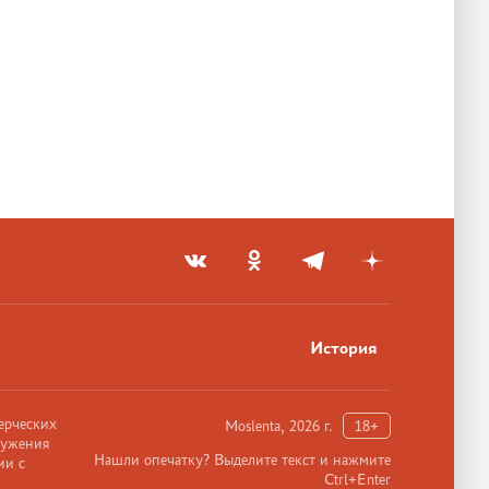
История
ерческих
Moslenta, 2026 г.
18+
ружения
Нашли опечатку? Выделите текст и нажмите
ии с
Ctrl+Enter