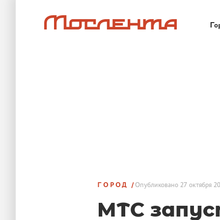
Го
ГОРОД
Опубликовано
27 октября 20
МТС запус