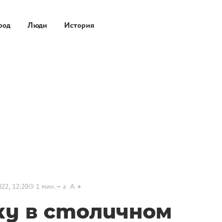
род
Люди
История
022, 12:20
1
мин.
a
A
у в столичном