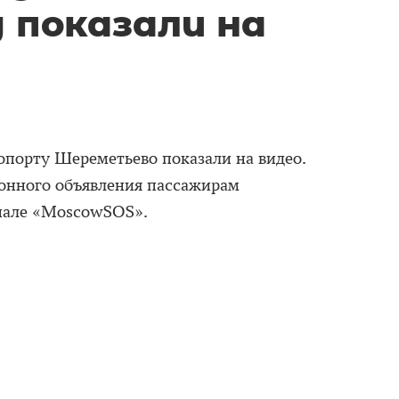
 показали на
опорту Шереметьево показали на видео.
онного объявления пассажирам
нале «MoscowSOS».