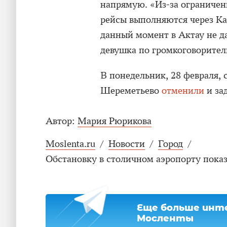
напрямую. «Из-за ограничен
рейсы выполняются через Каз
данный момент в Актау не д
девушка по громкоговорител
В понедельник, 28 февраля, с
Шереметьево
отменили
и за
Автор:
Мария Рюрикова
Moslenta.ru
/
Новости
/
Город
/
Обстановку в столичном аэропорту показ
Еще больше инте
Мосленты