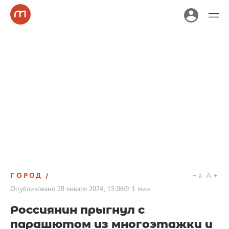
ГОРОД
a
A
Опубликовано
28 января 2024, 15:06
1
мин.
Россиянин прыгнул с
парашютом из многоэтажки и