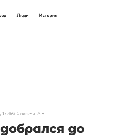
род
Люди
История
, 17:46
1
мин.
a
A
 добрался до