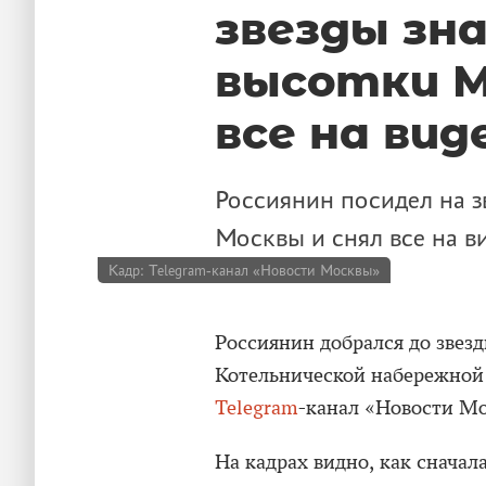
звезды зн
высотки М
все на вид
Россиянин посидел на з
Москвы и снял все на в
Кадр: Telegram-канал «Новости Москвы»
Россиянин добрался до звез
Котельнической набережной и
Telegram
-канал «Новости М
На кадрах видно, как сначал