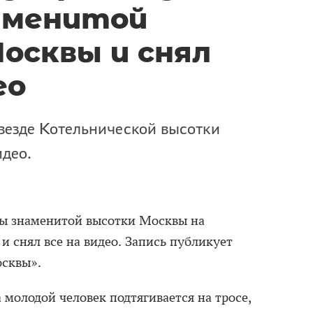
аменитой
осквы и снял
ео
везде Котельнической высотки
идео.
ды знаменитой высотки Москвы на
 снял все на видео. Запись публикует
осквы».
а молодой человек подтягивается на тросе,