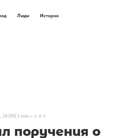
род
Люди
История
, 10:29
1
мин.
a
A
ал поручения о