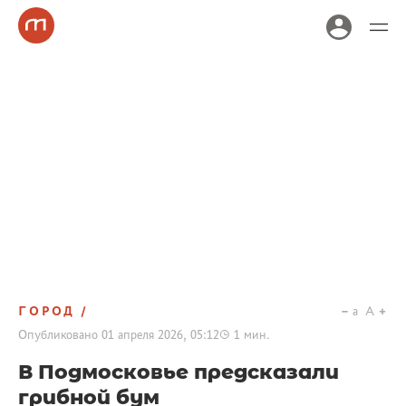
ГОРОД
a
A
Опубликовано
01 апреля 2026, 05:12
1
мин.
В Подмосковье предсказали
грибной бум