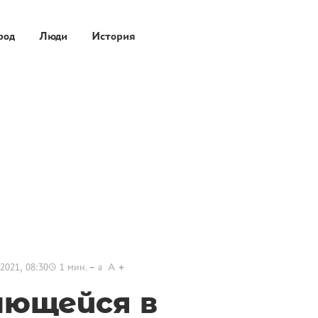
род
Люди
История
2021, 08:30
1
мин.
a
A
ющейся в