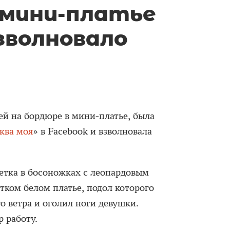
 мини-платье
зволновало
й на бордюре в мини-платье, была
ква моя
» в Facebook и взволновала
етка в босоножках с леопардовым
тком белом платье, подол которого
го ветра и оголил ноги девушки.
 работу.