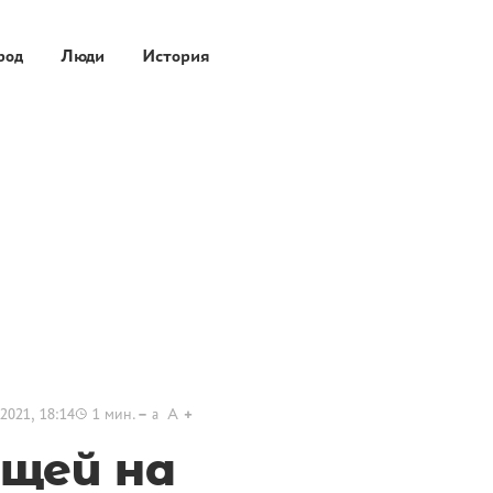
род
Люди
История
2021, 18:14
1
мин.
a
A
щей на