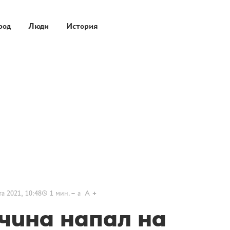
род
Люди
История
та 2021, 10:48
1
мин.
a
A
чина напал на