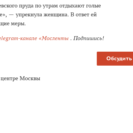
евского пруда по утрам отдыхают голые
е», — упрекнула женщина. В ответ ей
щие меры.
elegram-канале «Мосленты
. Подпишись!
Обсудить
 центре Москвы