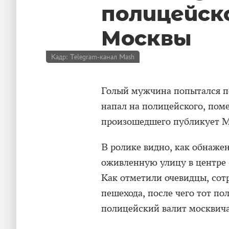
полицейск
Москвы
Кадр: Telegram-канал Mash
Голый мужчина попытался п
напал на полицейского, пом
произошедшего публикует M
В ролике видно, как обнаже
оживленную улицу в центре 
Как отметили очевидцы, сот
пешехода, после чего тот пол
полицейский валит москвича