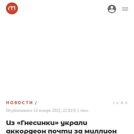
НОВОСТИ
a
A
Опубликовано
15 января 2022, 22:01
1
мин.
Из «Гнесинки» украли
аккордеон почти за миллион