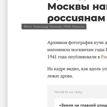
Москвы на
россиянам 
Фото: Александр Устинов / РИА Новости
Архивная фотография кучи др
напомнила москвичам годы 
1941 года опубликовали в
Fa
На кадре видно, как вдоль 
лежат дрова.
Читайте на тему:
«Земля на главной улиц