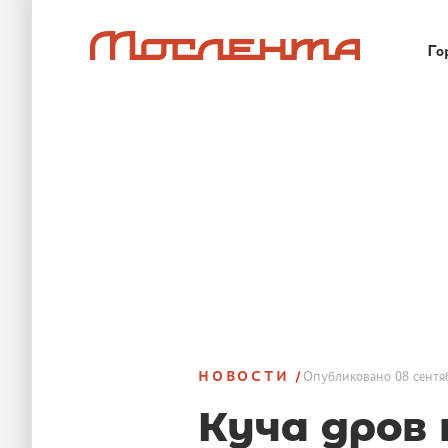
Го
НОВОСТИ
Опубликовано
08 сентя
Куча дров