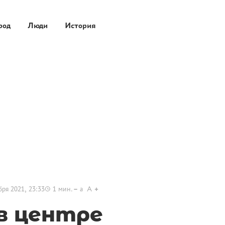
род
Люди
История
бря 2021, 23:33
1
мин.
a
A
 в центре