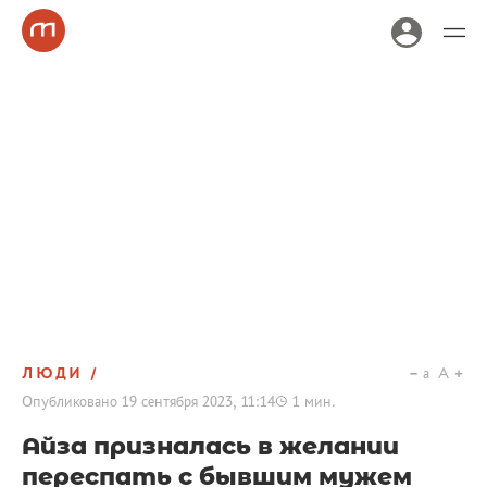
ЛЮДИ
a
A
Опубликовано
19 сентября 2023, 11:14
1
мин.
Айза призналась в желании
переспать с бывшим мужем