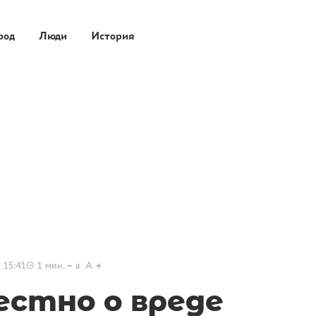
род
Люди
История
 15:41
1
мин.
a
A
естно о вреде