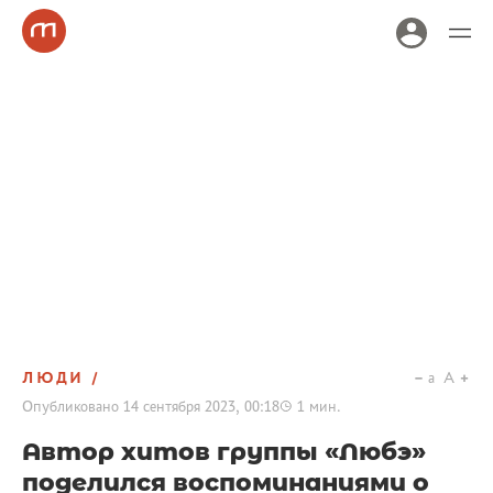
ЛЮДИ
a
A
Опубликовано
14 сентября 2023, 00:18
1
мин.
Автор хитов группы «Любэ»
поделился воспоминаниями о