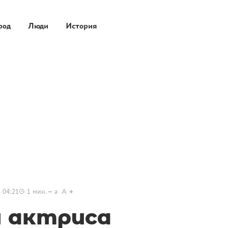
род
Люди
История
 04:21
1
мин.
a
A
 актриса