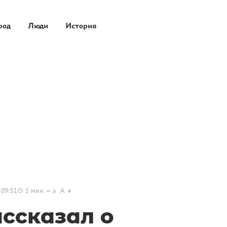
род
Люди
История
 09:51
1
мин.
a
A
ссказал о