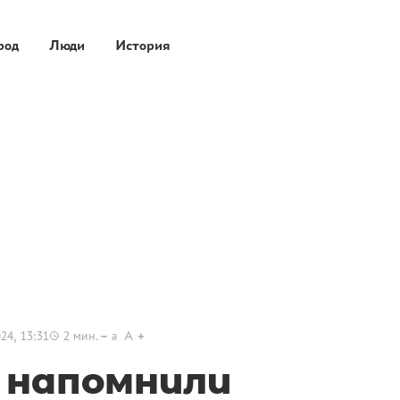
род
Люди
История
24, 13:31
2
мин.
a
A
 напомнили