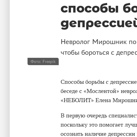
способы б
депрессие
Невролог Мирошник пос
чтобы бороться с депре
Фото: Freepik
Способы борьбы с депрессие
беседе с «Мослентой» невро
«НЕБОЛИТ» Елена Мирошни
В первую очередь специалис
поскольку это помогает лучш
осознать наличие депрессии