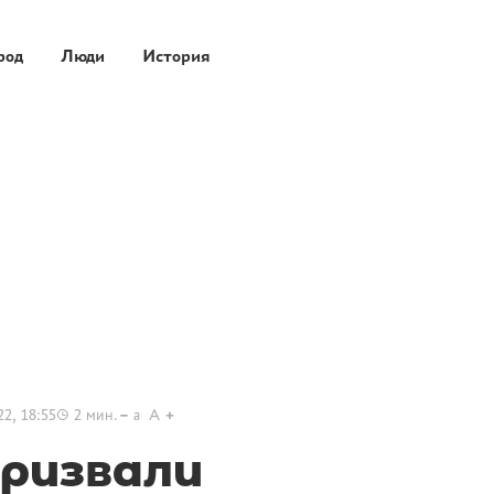
род
Люди
История
22, 18:55
2
мин.
a
A
призвали