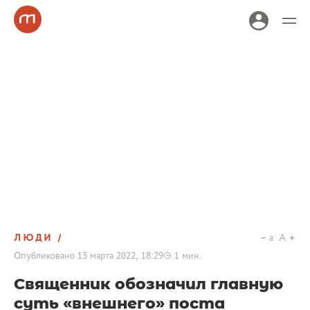
ЛЮДИ
a
A
Опубликовано
13 марта 2022, 18:29
1
мин.
Священник обозначил главную
суть «внешнего» поста