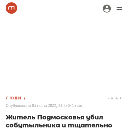
ЛЮДИ
a
A
Опубликовано
03 марта 2022, 23:25
1
мин.
Житель Подмосковья убил
собутыльника и тщательно