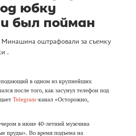
од юбку
 и был пойман
 Минашина оштрафовали за съемку
и .
еподающий в одном из крупнейших
ался после того, как засунул телефон под
бщает
Telegram
-канал «Осторожно,
ечером в июне 40-летний мужчина
ые пруды». Во время подъема на