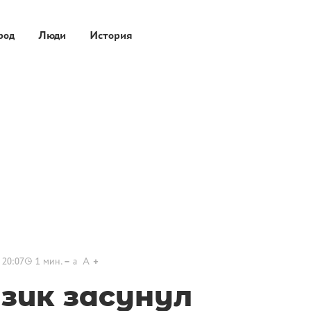
род
Люди
История
 20:07
1
мин.
a
A
зик засунул