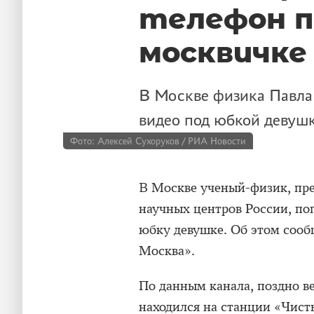
телефон п
москвичке
В Москве физика Павла
видео под юбкой девушк
Фото: Алексей Сухоруков / РИА Новости
В Москве ученый-физик, пр
научных центров России, поп
юбку девушке. Об этом соо
Москва».
По данным канала, поздно в
находился на станции «Чист