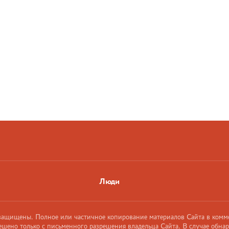
Люди
 защищены. Полное или частичное копирование материалов Сайта в комм
ешено только с письменного разрешения владельца Сайта. В случае обна