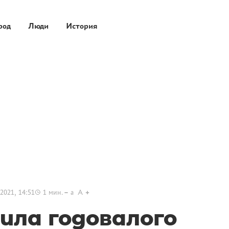
род
Люди
История
2021, 14:51
1
мин.
a
A
ила годовалого