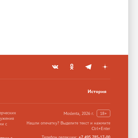
История
ерческих
Moslenta, 2026 г.
18+
ружения
Нашли опечатку? Выделите текст и нажмите
ии с
Ctrl+Enter
Телефон редакции:
+7 495 785-17-00