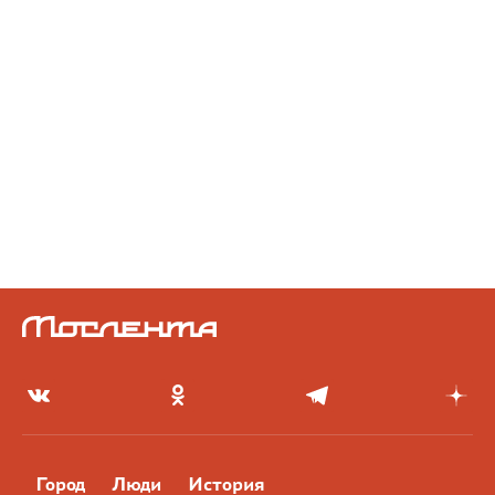
Город
Люди
История