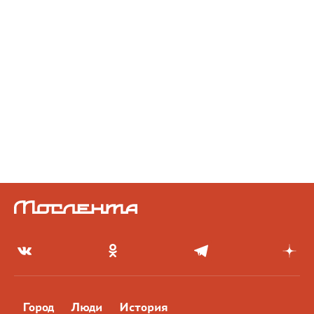
Город
Люди
История