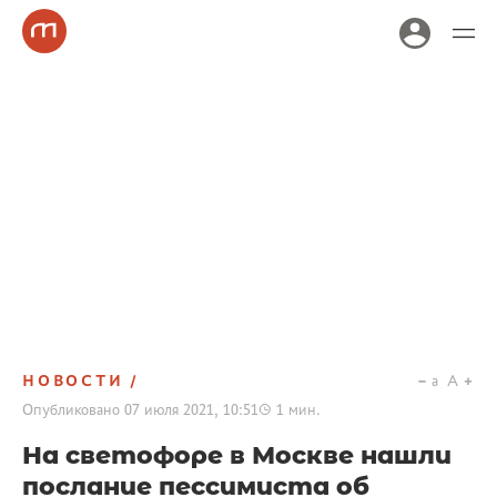
НОВОСТИ
a
A
Опубликовано
07 июля 2021, 10:51
1
мин.
На светофоре в Москве нашли
послание пессимиста об