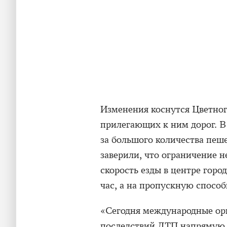
Изменения коснутся Цветног
прилегающих к ним дорог. В 
за большого количества пеш
заверили, что ограничение н
скорость езды в центре горо
час, а на пропускную спосо
«Сегодня международные орг
последствий ДТП напрямую з