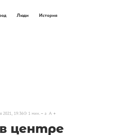
род
Люди
История
я 2021, 19:36
1
мин.
a
A
 в центре