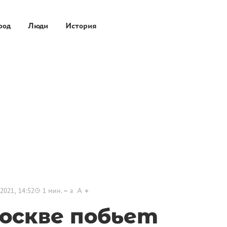
род
Люди
История
2021, 14:52
1
мин.
a
A
Москве побьет