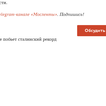
сти.
elegram-канале «Мосленты»
. Подпишись!
Обсудить
е побьет сталинский рекорд