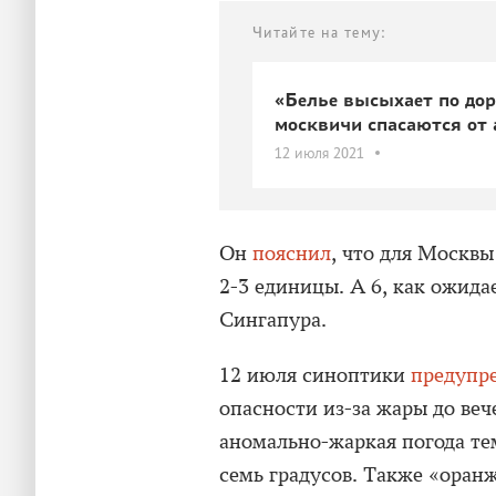
Читайте на тему:
«Белье высыхает по дор
москвичи спасаются от
12 июля 2021
Он
пояснил
, что для Москв
2-3 единицы. А 6, как ожида
Сингапура.
12 июля синоптики
предупр
опасности из-за жары до веч
аномально-жаркая погода т
семь градусов. Также «оран