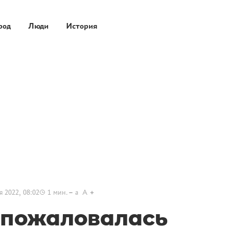
род
Люди
История
я 2022, 08:02
1
мин.
a
A
 пожаловалась